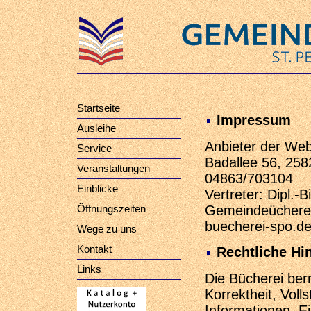
Startseite
Impressum
Ausleihe
Anbieter der Web
Service
Badallee 56, 258
Veranstaltungen
04863/703104
Einblicke
Vertreter: Dipl.-
Gemeindeücherei 
Öffnungszeiten
buecherei-spo.d
Wege zu uns
Kontakt
Rechtliche Hi
Links
Die Bücherei bern
Korrektheit, Volls
Informationen. Ei